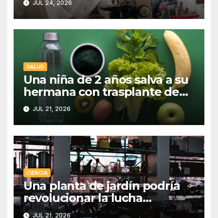
JUL 24, 2026
SALUD
Una niña de 2 años salva a su
hermana con trasplante de
médula
JUL 21, 2026
CIENCIA
Una planta de jardín podría
revolucionar la lucha
antipalúdica
JUL 21, 2026