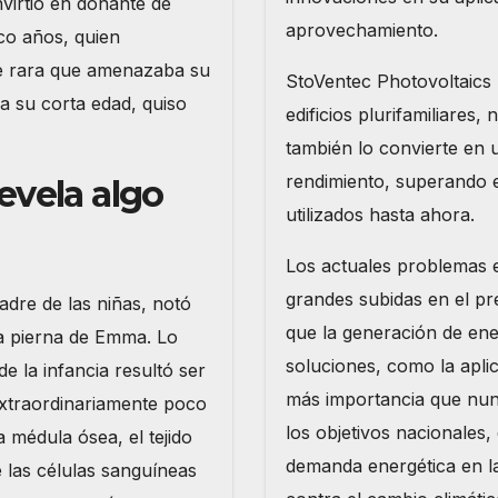
virtió en donante de
aprovechamiento.
o años, quien
e rara que amenazaba su
StoVentec Photovoltaics 
a su corta edad, quiso
edificios plurifamiliares,
también lo convierte en u
rendimiento, superando e
evela algo
utilizados hasta ahora.
Los actuales problemas e
grandes subidas en el pre
re de las niñas, notó
que la generación de ene
la pierna de Emma. Lo
soluciones, como la apli
e la infancia resultó ser
más importancia que nu
xtraordinariamente poco
los objetivos nacionales
a médula ósea, el tejido
demanda energética en la 
 las células sanguíneas