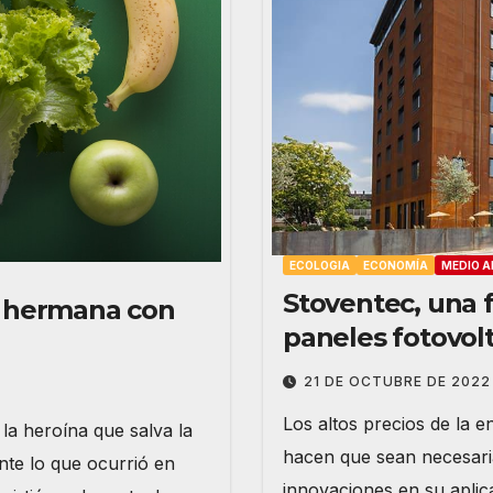
ECOLOGIA
ECONOMÍA
MEDIO A
Stoventec, una 
u hermana con
paneles fotovolt
21 DE OCTUBRE DE 2022
Los altos precios de la e
la heroína que salva la
hacen que sean necesaria
te lo que ocurrió en
innovaciones en su aplic