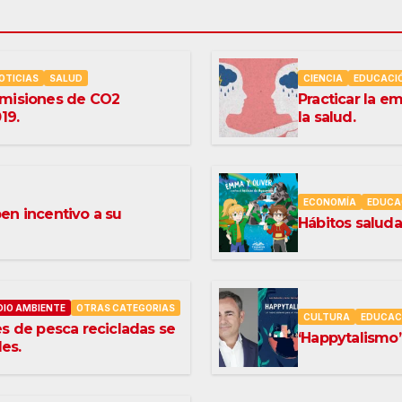
OTICIAS
SALUD
CIENCIA
EDUCACI
emisiones de CO2
Practicar la e
19.
la salud.
ECONOMÍA
EDUCA
en incentivo a su
Hábitos saluda
IO AMBIENTE
OTRAS CATEGORIAS
CULTURA
EDUCAC
s de pesca recicladas se
‘Happytalismo’
les.