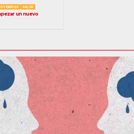
S Y EMPLEO
SALUD
mpezar un nuevo