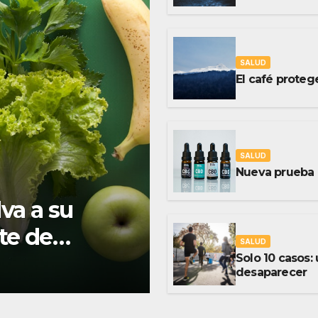
SALUD
El café proteg
SALUD
Nueva prueba 
va a su
te de
SALUD
Solo 10 casos
desaparecer