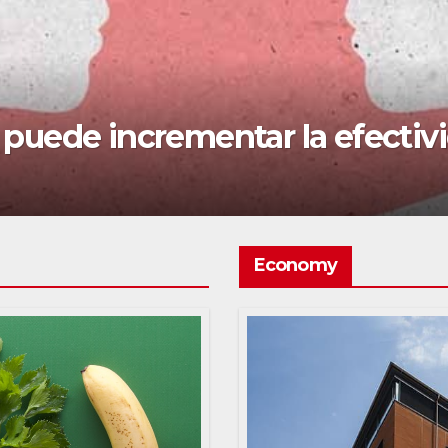
suecos reciben incentivo a s
Economy