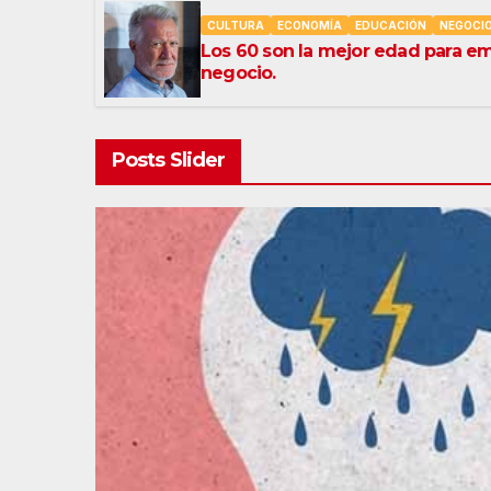
CULTURA
ECONOMÍA
EDUCACIÓN
NEGOCIO
Los 60 son la mejor edad para e
negocio.
Posts Slider