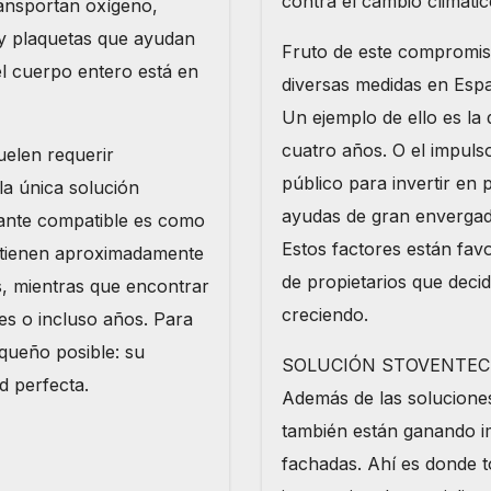
contra el cambio climátic
ransportan oxígeno,
y plaquetas que ayudan
Fruto de este compromis
el cuerpo entero está en
diversas medidas en Espa
Un ejemplo de ello es la
cuatro años. O el impuls
uelen requerir
público para invertir en 
la única solución
ayudas de gran envergad
nante compatible es como
Estos factores están fa
 tienen aproximadamente
de propietarios que deci
, mientras que encontrar
creciendo.
es o incluso años. Para
queño posible: su
SOLUCIÓN STOVENTEC
d perfecta.
Además de las soluciones
también están ganando im
fachadas. Ahí es donde 