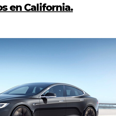
s en California.
CULTURA
ECON
EDUCACIÓN
NEG
SALUD
Los 60 