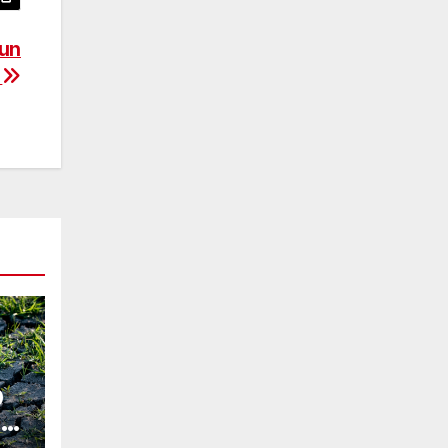
 un
.
0
do