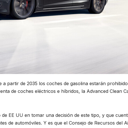
mejor 
para
22 DE SEPT
empez
2022
nuevo
negoci
ue a partir de 2035 los coches de gasolina estarán prohibido
enta de coches eléctricos e híbridos, la Advanced Clean C
do de EE UU en tomar una decisión de este tipo, y que cuen
ntes de automóviles. Y es que el Consejo de Recursos del A