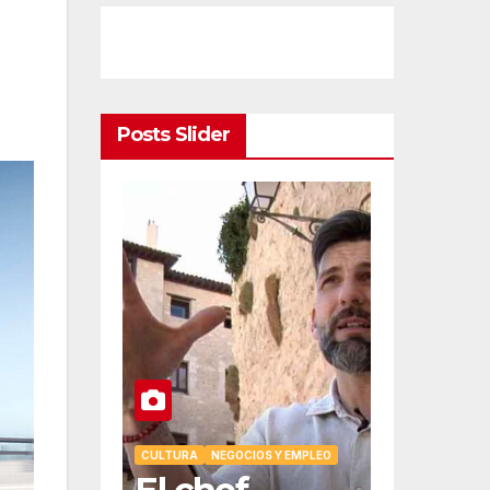
Posts Slider
OMÍA
OCIOS Y EMPLEO
son la
CULTURA
NEGOCIOS Y EMPLEO