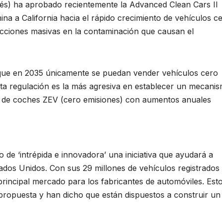
glés) ha aprobado recientemente la Advanced Clean Cars II
a a California hacia el rápido crecimiento de vehículos c
ucciones masivas en la contaminación que causan el
que en 2035 únicamente se puedan vender vehículos cero
sta regulación es la más agresiva en establecer un mecani
ria de coches ZEV (cero emisiones) con aumentos anuales
de ‘intrépida e innovadora’ una iniciativa que ayudará a
tados Unidos. Con sus 29 millones de vehículos registrados
 principal mercado para los fabricantes de automóviles. Est
propuesta y han dicho que están dispuestos a construir un