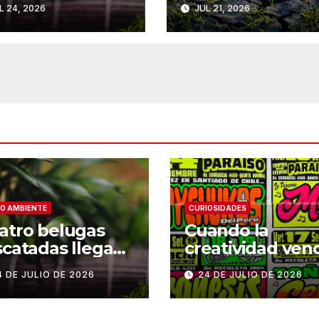
L 24, 2026
JUL 21, 2026
 Chicago
mundo
O AMBIENTE
CURIOSIDADES
atro belugas
Cuando la
scatadas llegan
creatividad ven
su nuevo hogar
a los títulos: la
4 DE JULIO DE 2026
24 DE JULIO DE 2026
 Chicago
historia de Arm