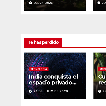
JUL 24, 2026
JU
a El Niño
en
Te has perdido
TECNOLOGIA
MEDI
India conquista el
Cu
espacio privado
re
con su cohete
a 
24 DE JULIO DE 2026
2
Vikram-1
en