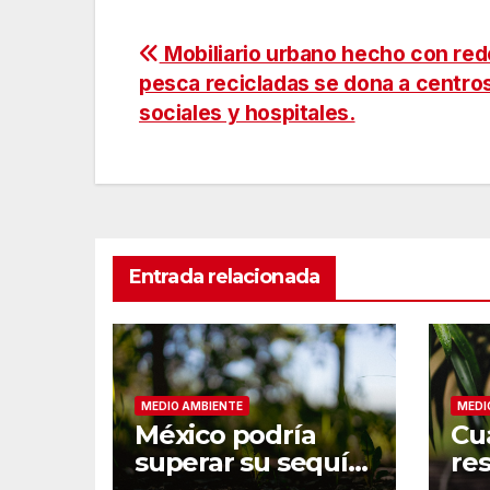
Navegación
Mobiliario urbano hecho con red
pesca recicladas se dona a centro
de
sociales y hospitales.
entradas
Entrada relacionada
MEDIO AMBIENTE
MEDI
México podría
Cu
superar su sequía
re
de 6 años gracias
a 