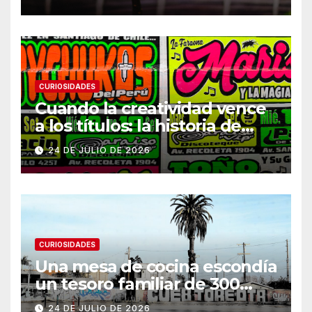
CURIOSIDADES
Cuando la creatividad vence
a los títulos: la historia de
Armani
24 DE JULIO DE 2026
CURIOSIDADES
Una mesa de cocina escondía
un tesoro familiar de 300
años
24 DE JULIO DE 2026