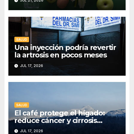
JUL 21, 2026
SALUD
Una inyección podría revertir
la artrosis en pocos meses
JUL 17, 2026
SALUD
El café protege el hígado:
reduce cáncer y cirrosis
mortal
JUL 17, 2026