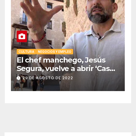
EO
CULTURA
NEGOCIOS Y EMPLEO
El chef manchego, Jesús
Segura, vuelve a abrir ‘Casas
Colgadas’, el restaurante
29 DE AGOSTO DE 2022
icónico de Cuenca