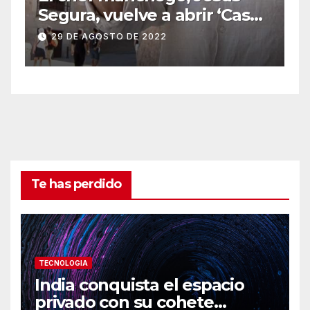
Segura, vuelve a abrir ‘Casas
Colgadas’, el restaurante
29 DE AGOSTO DE 2022
icónico de Cuenca
Te has perdido
TECNOLOGIA
India conquista el espacio
privado con su cohete