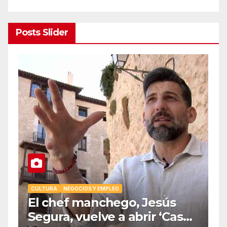
Posts Slider
EO
CULTURA
NEGOCIOS Y EMPLEO
El chef manchego, Jesús
Segura, vuelve a abrir ‘Casas