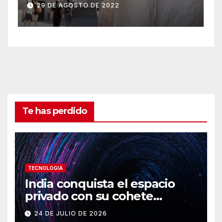
Colgadas’, el restaurante
29 DE AGOSTO DE 2022
icónico de Cuenca
Te has perdido
TECNOLOGIA
India conquista el espacio
privado con su cohete
Vikram-1
24 DE JULIO DE 2026