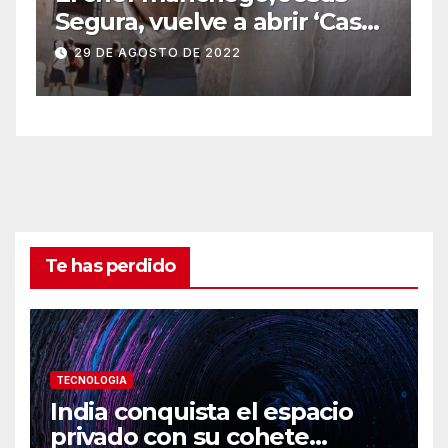
para empezar un nuevo
Se
negocio.
Co
22 DE SEPTIEMBRE DE 2022
2
ic
Te has perdido
TECNOLOGIA
India conquista el espacio
privado con su cohete