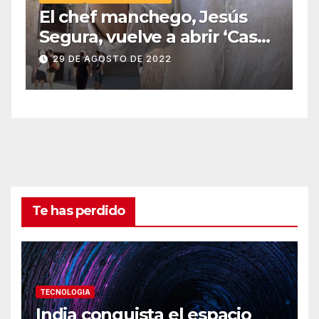
El chef manchego, Jesús
Segura, vuelve a abrir ‘Casas
Colgadas’, el restaurante
29 DE AGOSTO DE 2022
icónico de Cuenca
Te has perdido
TECNOLOGIA
India conquista el espacio