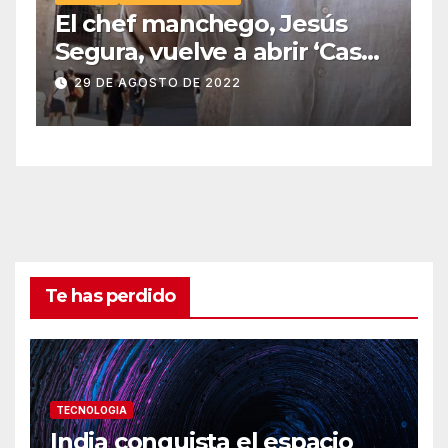
El chef manchego, Jesús
Segura, vuelve a abrir ‘Casas
Colgadas’, el restaurante
29 DE AGOSTO DE 2022
icónico de Cuenca
Te has perdido
TECNOLOGIA
India conquista el espacio