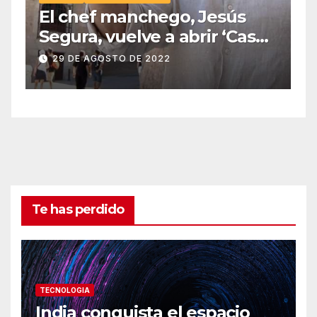
El chef manchego, Jesús
Segura, vuelve a abrir ‘Casas
Colgadas’, el restaurante
29 DE AGOSTO DE 2022
icónico de Cuenca
Te has perdido
TECNOLOGIA
India conquista el espacio