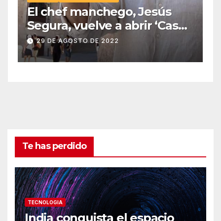
El chef manchego, Jesús
Segura, vuelve a abrir ‘Casas
Colgadas’, el restaurante
29 DE AGOSTO DE 2022
icónico de Cuenca
Te has perdido
TECNOLOGIA
India conquista el espacio