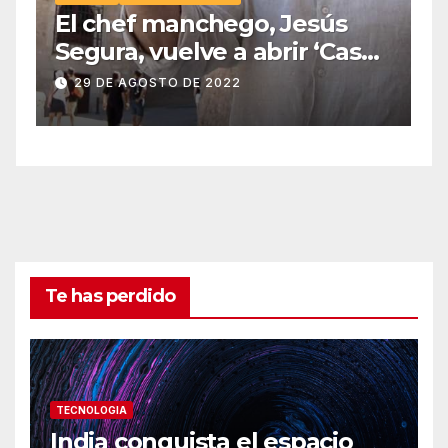
El chef manchego, Jesús
Segura, vuelve a abrir ‘Casas
Colgadas’, el restaurante
29 DE AGOSTO DE 2022
icónico de Cuenca
Te has perdido
TECNOLOGIA
India conquista el espacio