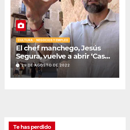
EO
CULTURA
NEGOCIOS Y EMPLEO
El chef manchego, Jesús
Segura, vuelve a abrir ‘Casas
Colgadas’, el restaurante
29 DE AGOSTO DE 2022
icónico de Cuenca
Te has perdido