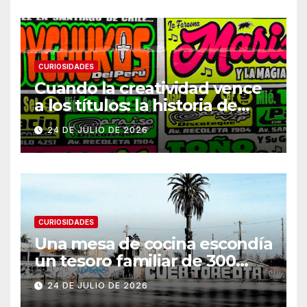
CURIOSIDADES
Cuando la creatividad vence
a los títulos: la historia de
Armani
24 DE JULIO DE 2026
CURIOSIDADES
Una mesa de cocina escondía
un tesoro familiar de 300
años
24 DE JULIO DE 2026