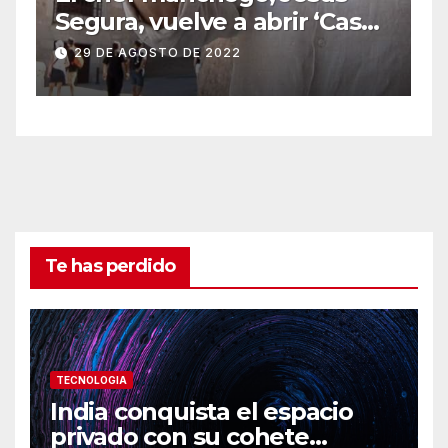
Segura, vuelve a abrir ‘Casas
Colgadas’, el restaurante
29 DE AGOSTO DE 2022
icónico de Cuenca
Te has perdido
TECNOLOGIA
India conquista el espacio
privado con su cohete