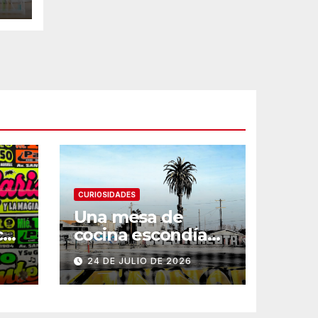
CURIOSIDADES
Una mesa de
ce
cocina escondía
un tesoro familiar
24 DE JULIO DE 2026
ani
de 300 años