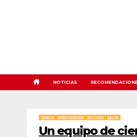
Saltar
al
contenido
NOTICIAS
RECOMENDACION
CIENCIA
INVESTIGACION
NOTICIAS
SALUD
Un equipo de cie