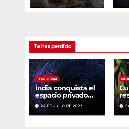
naturaleza
lu
sorprende
Te has perdido
TECNOLOGIA
MEDI
India conquista el
Cu
espacio privado
re
con su cohete
a 
24 DE JULIO DE 2026
2
Vikram-1
en