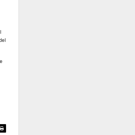
l
del
de