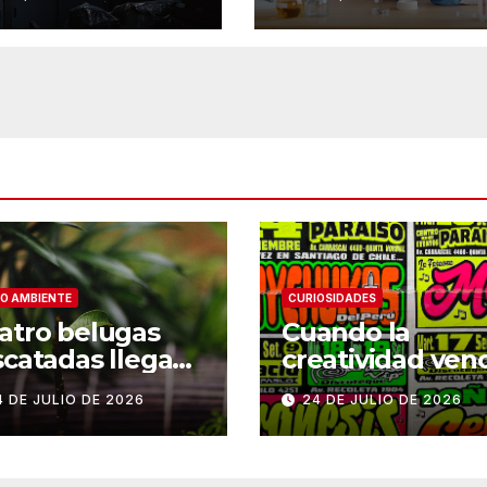
cha antipalúdica
mundo
O AMBIENTE
CURIOSIDADES
atro belugas
Cuando la
scatadas llegan
creatividad ven
su nuevo hogar
a los títulos: la
4 DE JULIO DE 2026
24 DE JULIO DE 2026
 Chicago
historia de Arm