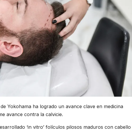
mejor
para
22 DE SE
empe
2022
nuev
negoc
ad de Yokohama ha logrado un avance clave en medicina
 avance contra la calvicie.
sarrollado ‘in vitro’ folículos pilosos maduros con cabello