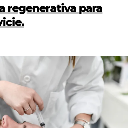
a regenerativa para
icie.
CULTURA
EC
EDUCACIÓN
SALUD
Los 6