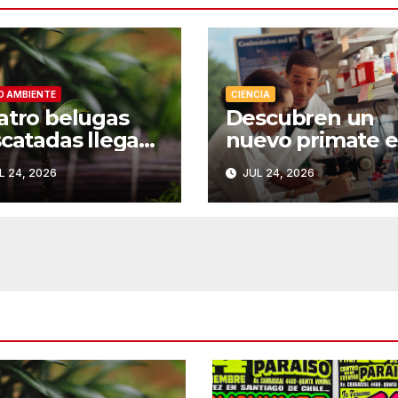
O AMBIENTE
CIENCIA
atro belugas
Descubren un
scatadas llegan
nuevo primate 
su nuevo hogar
el Congo: la
L 24, 2026
JUL 24, 2026
 Chicago
naturaleza
sorprende