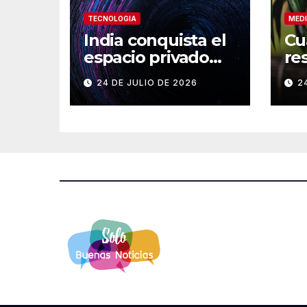
TECNOLOGIA
MEDI
India conquista el
Cu
espacio privado
re
con su cohete
a 
24 DE JULIO DE 2026
2
Vikram-1
en