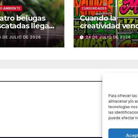
O AMBIENTE
CURIOSIDADES
atro belugas
Cuando la
scatadas llegan
creatividad ven
su nuevo hogar
a los títulos: la
4 DE JULIO DE 2026
24 DE JULIO DE 2026
 Chicago
historia de Arm
Para ofrecer la
almacenar y/o ac
tecnologías nos
las identificacio
puede afectar ne
Acep