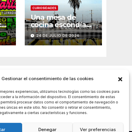
CURIOSIDADES
Una mesa de
ce
cocina escondía
un tesoro familiar
24 DE JULIO DE 2026
ani
de 300 años
Gestionar el consentimiento de las cookies
s mejores experiencias, utilizamos tecnologías como las cookies para
ceder a la información del dispositivo. El consentimiento de estas
 permitirá procesar datos como el comportamiento de navegación o
nes únicas en este sitio. No consentir o retirar el consentimiento,
gativamente a ciertas características y funciones.
tar
Denegar
Ver preferencias