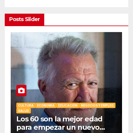
Posts Slider
CULTURA
ECONOMÍA
EDUCACIÓN
NEGOCIOS Y EMPLEO
SALUD
C
Los 60 son la mejor edad
E
para empezar un nuevo
S