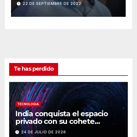
negocio.
C
22 DE SEPTIEMBRE DE 2022
i
Te has perdido
TECNOLOGIA
India conquista el espacio
privado con su cohete
Vikram-1
24 DE JULIO DE 2026