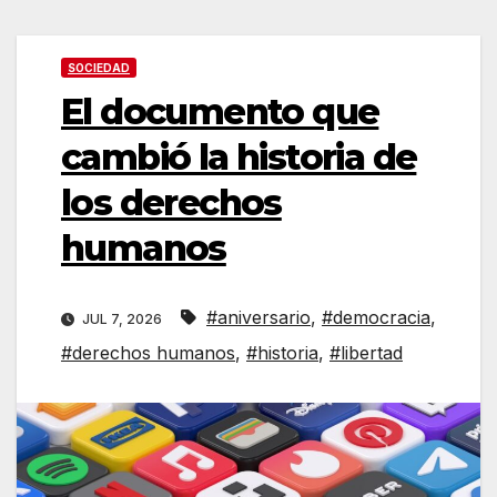
SOCIEDAD
El documento que
cambió la historia de
los derechos
humanos
#aniversario
,
#democracia
,
JUL 7, 2026
#derechos humanos
,
#historia
,
#libertad