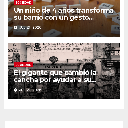
SOCIEDAD
Un niño de 4 años transforma
su barrio con un gesto
inesperado
JUL 21, 2026
SOCIEDAD
El gigante que cambió la
cancha por ayudar a su
comunidad
JUL 21, 2026