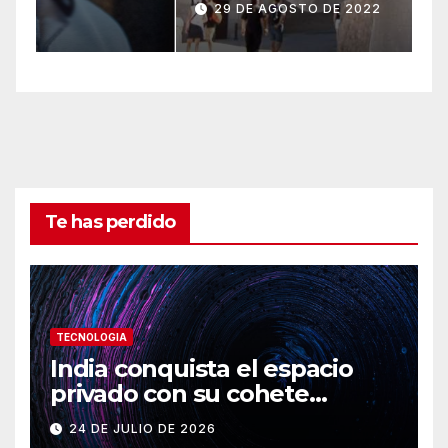
negocio.
C
22 DE SEPTIEMBRE DE 2022
i
Te has perdido
TECNOLOGIA
India conquista el espacio
privado con su cohete
Vikram-1
24 DE JULIO DE 2026