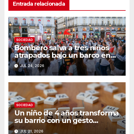
Entrada relacionada
SOCIEDAD
Bombero salva a tres niños
atrapados bajo un barco en
su día libre
JUL 24, 2026
SOCIEDAD
Un niño de 4 años transforma
su barrio con un gesto
inesperado
JUL 21, 2026