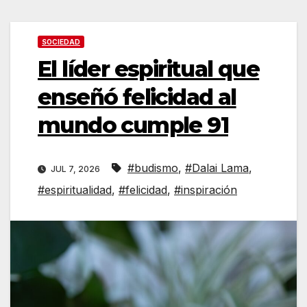
SOCIEDAD
El líder espiritual que
enseñó felicidad al
mundo cumple 91
#budismo
,
#Dalai Lama
,
JUL 7, 2026
#espiritualidad
,
#felicidad
,
#inspiración