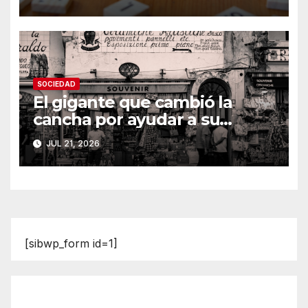
SOCIEDAD
El gigante que cambió la
cancha por ayudar a su
comunidad
JUL 21, 2026
[sibwp_form id=1]