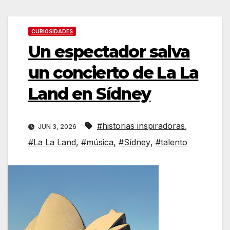
CURIOSIDADES
Un espectador salva
un concierto de La La
Land en Sídney
#historias inspiradoras
,
JUN 3, 2026
#La La Land
,
#música
,
#Sídney
,
#talento