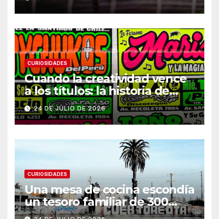
CURIOSIDADES
Cuando la creatividad vence
a los títulos: la historia de
Armani
24 DE JULIO DE 2026
CURIOSIDADES
Una mesa de cocina escondía
un tesoro familiar de 300
años