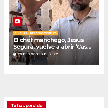
EO
CULTURA
NEGOCIOS Y EMPLEO
El chef manchego, Jesús
Segura, vuelve a abrir ‘Casas
Colgadas’, el restaurante
29 DE AGOSTO DE 2022
icónico de Cuenca
Te has perdido