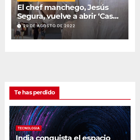
El chef manchego, Jesús
Segura, vuelve a abrir ‘Casas
Colgadas’, el restaurante
29 DE AGOSTO DE 2022
icónico de Cuenca
Te has perdido
TECNOLOGIA
India conquista el espacio