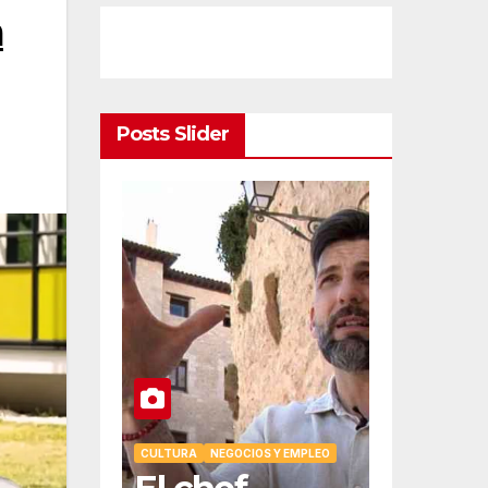
a
Posts Slider
NOMÍA
GOCIOS Y EMPLEO
 son la
CULTURA
NEGOCIOS Y EMPLEO