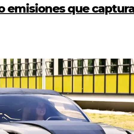
o emisiones que captur
CULTURA
ECO
EDUCACIÓN
NE
SALUD
Los 60