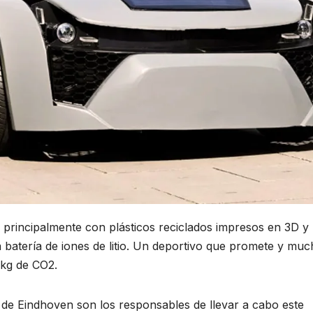
mejor
para
22 DE SEP
empez
2022
nuevo
negoc
 principalmente con plásticos reciclados impresos en 3D y
 batería de iones de litio. Un deportivo que promete y muc
2kg de CO2.
 de Eindhoven son los responsables de llevar a cabo este