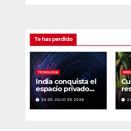
Te has perdido
TECNOLOGIA
MEDI
India conquista el
Cu
espacio privado
re
con su cohete
a 
24 DE JULIO DE 2026
2
Vikram-1
en