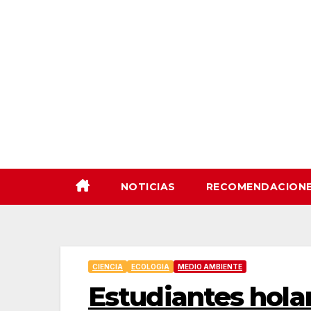
Saltar
al
contenido
NOTICIAS
RECOMENDACION
CIENCIA
ECOLOGIA
MEDIO AMBIENTE
Estudiantes hola