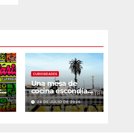
CURIOSIDADES
Una mesa de
ce
cocina escondía
un tesoro familiar
24 DE JULIO DE 2026
ani
de 300 años