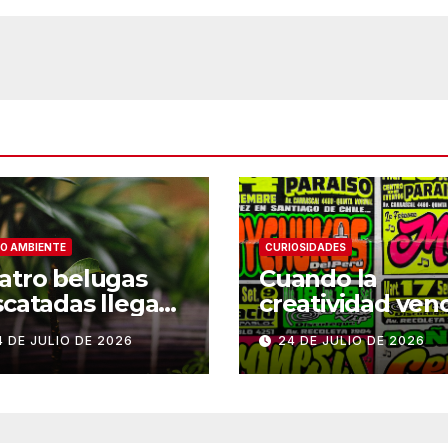
sorprende
O AMBIENTE
CURIOSIDADES
atro belugas
Cuando la
scatadas llegan
creatividad ven
su nuevo hogar
a los títulos: la
4 DE JULIO DE 2026
24 DE JULIO DE 2026
 Chicago
historia de Arm