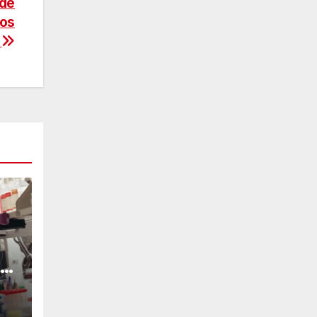
 de
ros
.
en