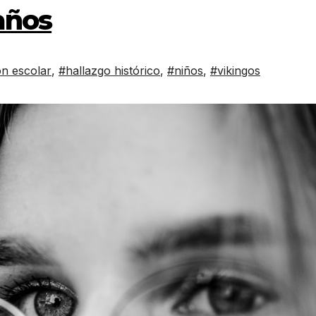
años
n escolar
,
#hallazgo histórico
,
#niños
,
#vikingos
CULTURA
ECON
EDUCACIÓN
NEG
SALUD
Los 60 