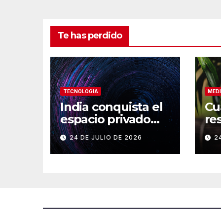
Te has perdido
TECNOLOGIA
MEDI
India conquista el
Cu
espacio privado
re
con su cohete
a 
24 DE JULIO DE 2026
2
Vikram-1
en