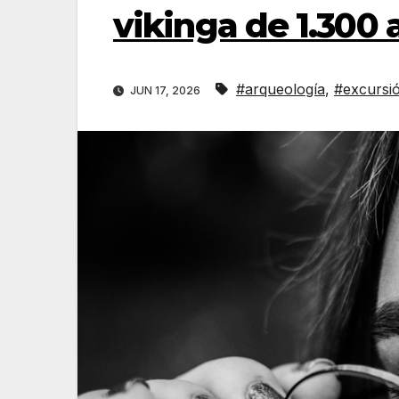
vikinga de 1.300 
#arqueología
,
#excursió
JUN 17, 2026