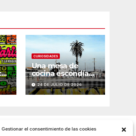
CURIOSIDADES
Una mesa de
ce
cocina escondía
un tesoro familiar
24 DE JULIO DE 2026
ani
de 300 años
Gestionar el consentimiento de las cookies