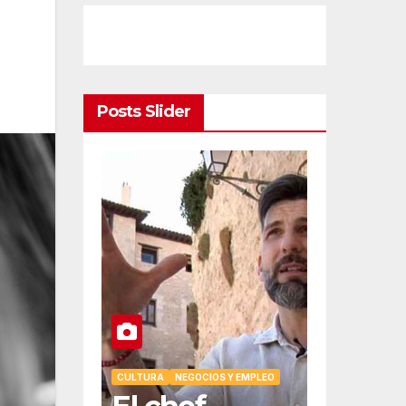
Posts Slider
OMÍA
OCIOS Y EMPLEO
son la
CULTURA
NEGOCIOS Y EMPLEO