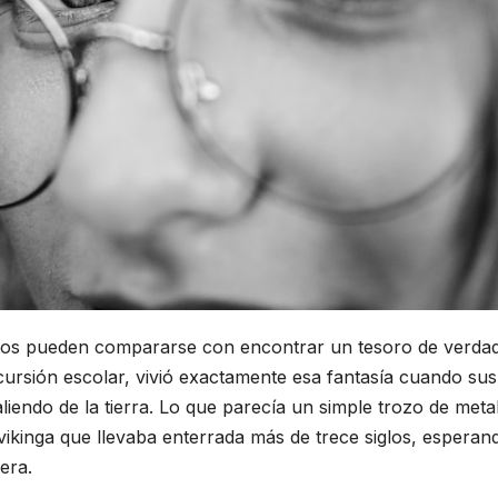
mejor 
para
22 DE SEPT
empez
2022
nuevo
negoci
tos pueden compararse con encontrar un tesoro de verdad
ursión escolar, vivió exactamente esa fantasía cuando sus
iendo de la tierra. Lo que parecía un simple trozo de meta
vikinga que llevaba enterrada más de trece siglos, esperan
era.