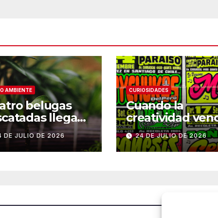
O AMBIENTE
CURIOSIDADES
atro belugas
Cuando la
scatadas llegan
creatividad ven
su nuevo hogar
a los títulos: la
4 DE JULIO DE 2026
24 DE JULIO DE 2026
 Chicago
historia de Arm