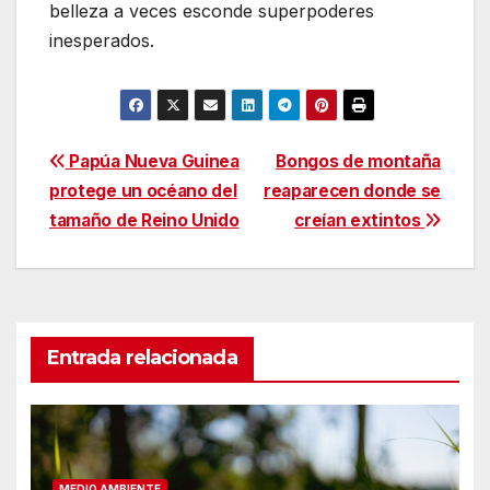
belleza a veces esconde superpoderes
inesperados.
Navegación
Papúa Nueva Guinea
Bongos de montaña
protege un océano del
reaparecen donde se
de
tamaño de Reino Unido
creían extintos
entradas
Entrada relacionada
MEDIO AMBIENTE