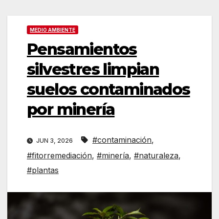
MEDIO AMBIENTE
Pensamientos
silvestres limpian
suelos contaminados
por minería
#contaminación
,
JUN 3, 2026
#fitorremediación
,
#minería
,
#naturaleza
,
#plantas