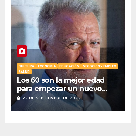
CULTURA
ECONOMÍA
EDUCACIÓN
NEGOCIOS Y EMPLEO
SALUD
C
Los 60 son la mejor edad
E
para empezar un nuevo
S
negocio.
C
22 DE SEPTIEMBRE DE 2022
i