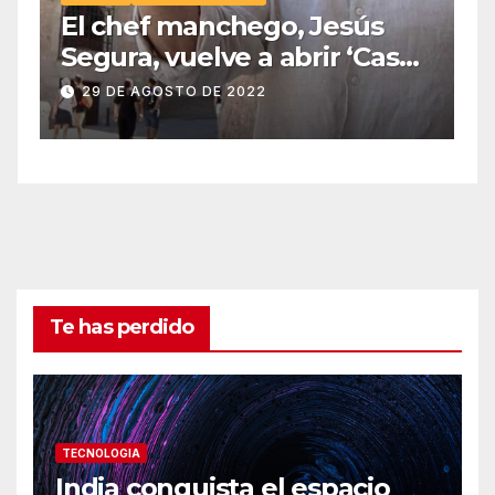
El chef manchego, Jesús
Segura, vuelve a abrir ‘Casas
Colgadas’, el restaurante
29 DE AGOSTO DE 2022
icónico de Cuenca
Te has perdido
TECNOLOGIA
India conquista el espacio