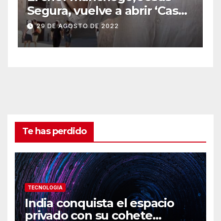
Segura, vuelve a abrir ‘Casas
Colgadas’, el restaurante
29 DE AGOSTO DE 2022
icónico de Cuenca
Te has perdido
TECNOLOGIA
India conquista el espacio
privado con su cohete